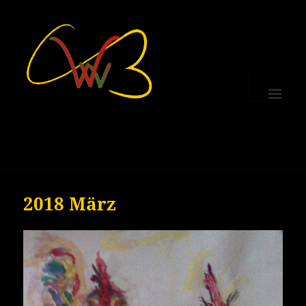
MENÜ
UND
WIDGETS
2018 März