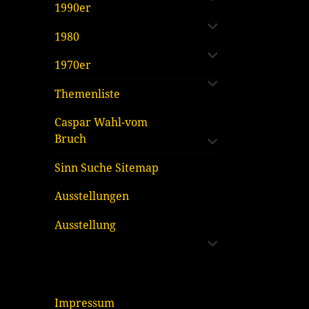
untermenü
1990er
öffnen
untermenü
1980
öffnen
untermenü
1970er
öffnen
Themenliste
untermenü
Caspar Wahl-vom
öffnen
Bruch
Sinn Suche Sitemap
Ausstellungen
untermenü
Ausstellung
öffnen
Impressum